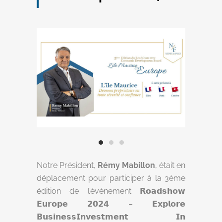
Notre Président,
Rémy Mabillon
, était en
déplacement pour participer à la 3ème
édition de l’événement 𝗥𝗼𝗮𝗱𝘀𝗵𝗼𝘄
𝗘𝘂𝗿𝗼𝗽𝗲 𝟮𝟬𝟮𝟰 – 𝗘𝘅𝗽𝗹𝗼𝗿𝗲
𝗕𝘂𝘀𝗶𝗻𝗲𝘀𝘀𝗜𝗻𝘃𝗲𝘀𝘁𝗺𝗲𝗻𝘁 𝗜𝗻