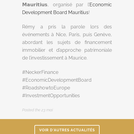
𝗠𝗮𝘂𝗿𝗶𝘁𝗶𝘂𝘀, organisé par l’
Economic
Development Board Mauritius
!
Rémy a pris la parole lors des
événements à Nice, Paris, puis Genève,
abordant les sujets de financement
immobilier et d’approche patrimoniale
de l’investissement à Maurice.
#
NeckerFinance
#
EconomicDevelopmentBoard
#
RoadshowtoEurope
#
InvestmentOpportunities
Posted the 23 mai
VOIR D'AUTRES ACTUALITÉS